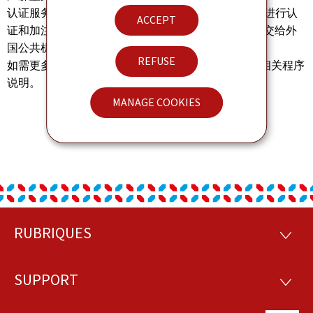
认证服务负责对卢森堡公共机构出具的文件上的签名进行认
ACCEPT
证和加注《海牙认证》（Apostille），以便该文件提交给外
国公共机构使用。
REFUSE
如需更多信息，请参阅公民门户网站
guichet.lu
上的相关程序
说明。
MANAGE COOKIES
RUBRIQUES
Footer
RUBRI
SUPPORT
SUPP