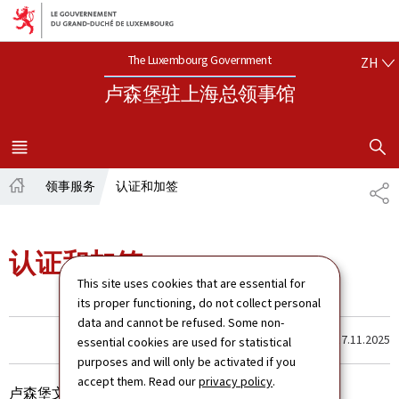
Aller au menu principal
Aller au contenu
中文
The Luxembourg Government
ZH
卢森堡驻上海总领事馆
SHOW H
MENU
MAIN
领事服务
认证和加签
SH
Home
认证和加签
This site uses cookies that are essential for
its proper functioning, do not collect personal
data and cannot be refused. Some non-
Last update
17.11.2025
essential cookies are used for statistical
purposes and will only be activated if you
accept them. Read our
privacy policy
.
卢森堡文件的法律认证