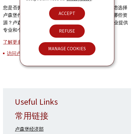
您是否拥有创新商业理念并希望付诸实践？您是否考虑选择
ACCEPT
卢森堡作为创业地，并想知道卢森堡大公国可以提供哪些资
源？卢森堡创新署（Luxinnovation）为创新型初创企业提供
专业和个性化的支持。
REFUSE
了解更多关于初创企业可利用的机会
MANAGE COOKIES
访问卢森堡的初创企业之家（House of startups）
Useful Links
常用链接
卢森堡经济部