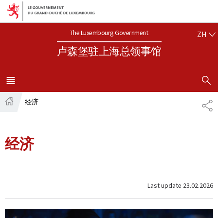
Aller au menu principal
Aller au contenu
中文
The Luxembourg Government
ZH
卢森堡驻上海总领事馆
SHOW H
MENU
MAIN
经济
SH
Home
经济
Last update
23.02.2026