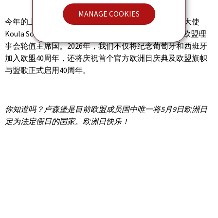
MANAGE COOKIES
今年的上海欧洲日庆祝活动别具意义，塞浦路斯驻华大使
Koula Sophianou
——
女士莅临现场
塞浦路斯目前担任欧盟理
2026
事会轮值主席国。
年，我们不仅将纪念葡萄牙和西班牙
40
加入欧盟
周年，还将庆祝首个官方欧洲日庆典及欧盟旗帜
40
与盟歌正式启用
周年。
5
9
你知道吗？卢森堡是目前欧盟成员国中唯一将
月
日欧洲日
定为法定假日的国家。欧洲日快乐！