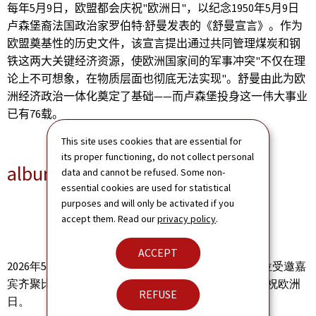
5
9
"
"
1950
5
9
每年
月
日，欧盟都会庆祝
欧洲日
，以纪念
年
月
日
·
卢森堡裔法国政治家罗伯特
舒曼发表的《舒曼宣言》。作为
欧盟奠基性的历史文件，该宣言提出通过共同管理煤炭和钢
"
铁这两大关键经济资源，使欧洲国家间的军事冲突
不仅在理
"
论上不可想象，在物质层面也彻底无法实现
。舒曼由此为欧
——
洲经济政治一体化奠定了基础
而卢森堡投身这一伟大事业
76
已有
载。
This site uses cookies that are essential for
its proper functioning, do not collect personal
album-photo
data and cannot be refused. Some non-
essential cookies are used for statistical
purposes and will only be activated if you
accept them. Read our
privacy policy
.
ACCEPT
2026
5
6
400
年
月
日，欧盟成员国各驻上海总领事馆与
位受邀嘉
宾齐聚比利时驻沪总领事馆，共同举办花园招待会庆祝欧洲
REFUSE
日。