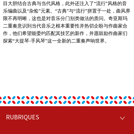
目大胆结合古典与当代风格，此外还注入了“流行”风格的音
乐编曲以及“杂烩”元素。“古典”与“流行”拼置于一处，曲风界
限不再明晰，这也是对音乐分门别类做法的质问。奇亚斯玛
二重奏意识到当代音乐之根本重要性并热切企盼与作曲家合
作，他们希望能委约匹配其技艺的新作，并愿鼓励作曲家们
探索“大提琴-手风琴”这一全新的二重奏声响世界。
RUBRIQUES
Footer
RUBRI