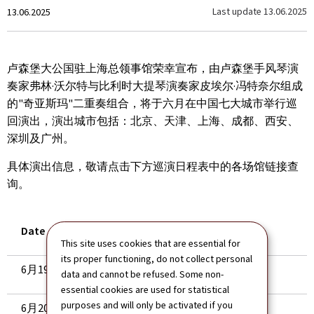
Created
Last update
13.06.2025
13.06.2025
on
卢森堡大公国驻上海总领事馆荣幸宣布，由卢森堡手风琴演
奏家弗林·沃尔特与比利时大提琴演奏家皮埃尔·冯特奈尔组成
的"奇亚斯玛"二重奏组合，将于六月在中国七大城市举行巡
回演出，演出城市包括：北京、天津、上海、成都、西安、
深圳及广州。
具体演出信息，敬请点击下方巡演日程表中的各场馆链接查
询。
Date
Venue
This site uses cookies that are essential for
its proper functioning, do not collect personal
6月19日
北京音乐厅
data and cannot be refused. Some non-
essential cookies are used for statistical
purposes and will only be activated if you
6月20日
天津安里甘艺术中心